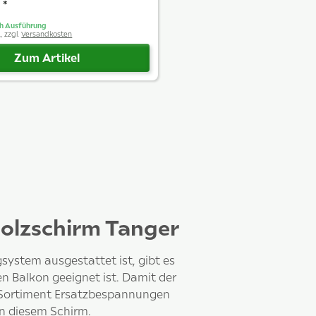
*
€
ach Ausführung
, zzgl.
Versandkosten
Zum Artikel
olzschirm Tanger
system ausgestattet ist, gibt es
en Balkon geeignet ist. Damit der
m Sortiment Ersatzbespannungen
an diesem Schirm.