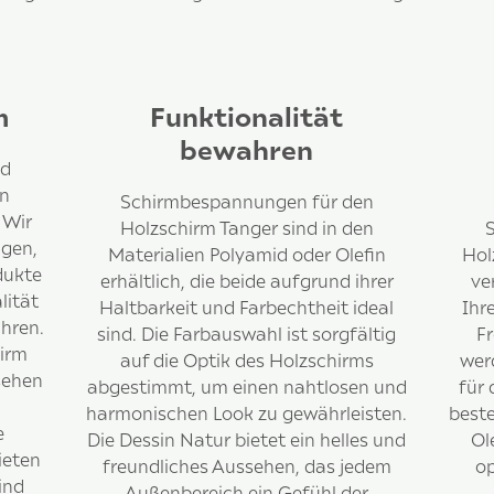
m
Funktionalität
bewahren
nd
en
Schirmbespannungen für den
 Wir
Holzschirm Tanger sind in den
gen,
Materialien Polyamid oder Olefin
Hol
dukte
erhältlich, die beide aufgrund ihrer
ve
lität
Haltbarkeit und Farbechtheit ideal
Ihr
hren.
sind. Die Farbauswahl ist sorgfältig
F
hirm
auf die Optik des Holzschirms
wer
sehen
abgestimmt, um einen nahtlosen und
für 
harmonischen Look zu gewährleisten.
best
e
Die Dessin Natur bietet ein helles und
Ol
ieten
freundliches Aussehen, das jedem
op
ind
Außenbereich ein Gefühl der