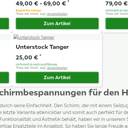
*
49,00 € -
69,00 €
79,00 
Begrenzte Menge
Lieferzeit je n
*
Preis inkl. MwSt., zzgl.
Versandkosten
*
Preis inkl. MwSt.
Zum Artikel
Unterstock Tanger
*
25,00 €
Lieferzeit je nach Ausführung
*
Preis inkl. MwSt., zzgl.
Versandkosten
Zum Artikel
 Schirmbespannungen für den H
durch seine Einfachheit. Den Schirm, der mit einem Seilzug
e letzte Variante abknickbar und somit auch perfekt für d
 Funktionalität und Ästhetik behält, haben wir in unsere
tige Ersatzteile im Angebot. So haben Sie lange Freude 