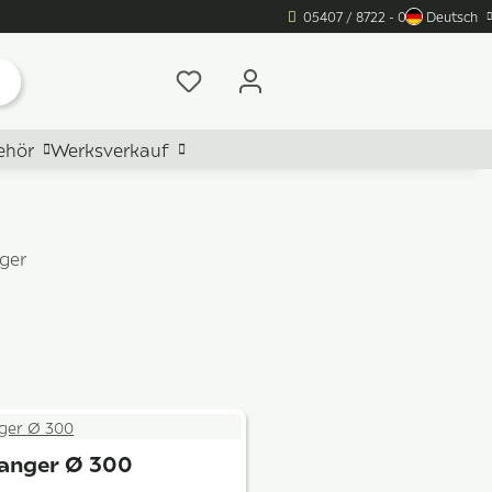
05407 / 8722 - 0
Deutsch
ehör
Werksverkauf
ger
anger Ø 300