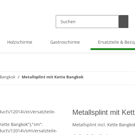
Holzschirme
Gastroschirme
Ersatzteile & Bezü
e Bangkok
Metallsplint mit Kette Bangkok
Metallsplint mit Ke
ct\/12014\/xs\/ersatzteile-
 Kette Bangkok"},"sm":
Metallsplint incl. Kette Bangko
uct\/12014\/sm\/ersatzteile-