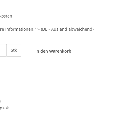
dkosten
re Informationen
." > (DE - Ausland abweichend)
Stk
In den Warenkorb
9
ngkok