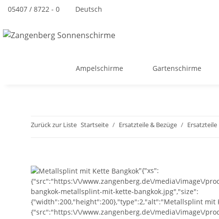
05407 / 8722 - 0
Deutsch
Ampelschirme
Gartenschirme
Zurück zur Liste
Startseite
Ersatzteile & Bezüge
Ersatzteil
"{"xs":
{"src":"https:\/\/www.zangenberg.de\/media\/image\/produ
bangkok-metallsplint-mit-kette-bangkok.jpg","size":
{"width":200,"height":200},"type":2,"alt":"Metallsplint mit
{"src":"https:\/\/www.zangenberg.de\/media\/image\/prod