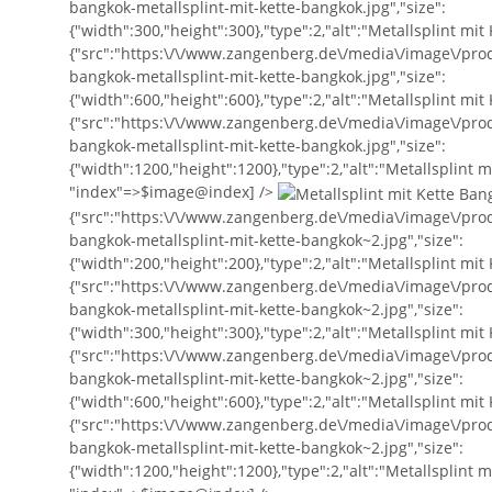
bangkok-metallsplint-mit-kette-bangkok.jpg","size":
{"width":300,"height":300},"type":2,"alt":"Metallsplint mi
{"src":"https:\/\/www.zangenberg.de\/media\/image\/prod
bangkok-metallsplint-mit-kette-bangkok.jpg","size":
{"width":600,"height":600},"type":2,"alt":"Metallsplint mit 
{"src":"https:\/\/www.zangenberg.de\/media\/image\/produ
bangkok-metallsplint-mit-kette-bangkok.jpg","size":
{"width":1200,"height":1200},"type":2,"alt":"Metallsplint m
"index"=>$image@index] />
{"src":"https:\/\/www.zangenberg.de\/media\/image\/produ
bangkok-metallsplint-mit-kette-bangkok~2.jpg","size":
{"width":200,"height":200},"type":2,"alt":"Metallsplint mit
{"src":"https:\/\/www.zangenberg.de\/media\/image\/prod
bangkok-metallsplint-mit-kette-bangkok~2.jpg","size":
{"width":300,"height":300},"type":2,"alt":"Metallsplint mi
{"src":"https:\/\/www.zangenberg.de\/media\/image\/prod
bangkok-metallsplint-mit-kette-bangkok~2.jpg","size":
{"width":600,"height":600},"type":2,"alt":"Metallsplint mit 
{"src":"https:\/\/www.zangenberg.de\/media\/image\/produ
bangkok-metallsplint-mit-kette-bangkok~2.jpg","size":
{"width":1200,"height":1200},"type":2,"alt":"Metallsplint m