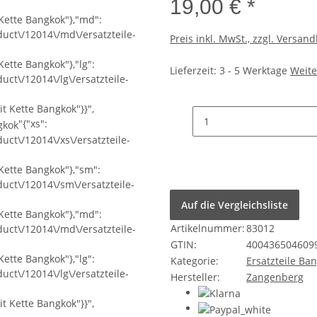
19,00 €
*
t Kette Bangkok"},"md":
uct\/12014\/md\/ersatzteile-
Preis inkl. MwSt., zzgl. Versan
Kette Bangkok"},"lg":
Lieferzeit:
3 - 5 Werktage
Weite
ct\/12014\/lg\/ersatzteile-
it Kette Bangkok"}}",
"{"xs":
ct\/12014\/xs\/ersatzteile-
 Kette Bangkok"},"sm":
uct\/12014\/sm\/ersatzteile-
Auf die Vergleichsliste
t Kette Bangkok"},"md":
Artikelnummer:
83012
uct\/12014\/md\/ersatzteile-
GTIN:
400436504609
Kette Bangkok"},"lg":
Kategorie:
Ersatzteile Ba
ct\/12014\/lg\/ersatzteile-
Hersteller:
Zangenberg
it Kette Bangkok"}}",