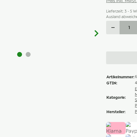
Preis inkl. MwSt
Lieferzeit:
3 - 5 
Ausland abweich
Artikelnummer:
6
GTIN:
E
M
Kategorie:
S
P
Hersteller:
P