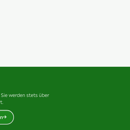
 Sie werden stets über
t.
en