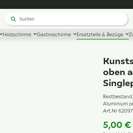
Holzschirme
Gastroschirme
Ersatzteile & Bezüge
Z
Kunst
oben 
Single
Restbestand.
Aluminium pr
Art.Nr 6209
5,00 