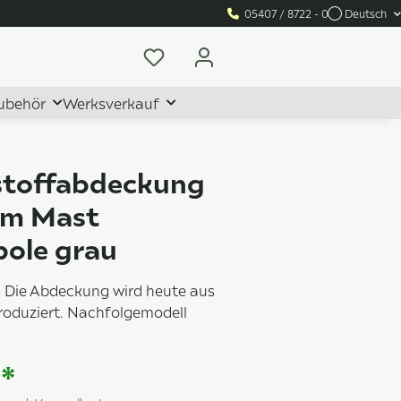
05407 / 8722 - 0
Deutsch
ubehör
Werksverkauf
stoffabdeckung
am Mast
pole grau
 Die Abdeckung wird heute aus
oduziert. Nachfolgemodell
7
€
*