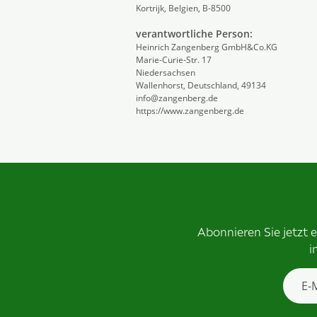
Kortrijk, Belgien, B-8500
verantwortliche Person:
Heinrich Zangenberg GmbH&Co.KG
Marie-Curie-Str. 17
Niedersachsen
Wallenhorst, Deutschland, 49134
info@zangenberg.de
https://www.zangenberg.de
Abonnieren Sie jetzt 
i
Newsle