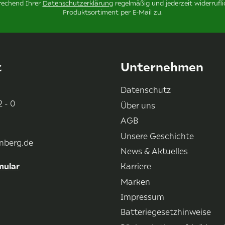
prechend Ihrer
Datenschutzerklärung
regelmäßig und jederzeit widerrufl
Produktsortiment per E-Mail zu.
t
Unternehmen
Datenschutz
 - 0
Über uns
AGB
Unsere Geschichte
nberg.de
News & Aktuelles
mular
Karriere
Marken
Impressum
Batteriegesetzhinweise