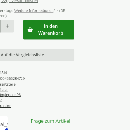
., zzgl. Versandkosten
Werktage
Weitere Informationen
." > (DE -
end)
In den
Warenkorb
Auf die Vergleichsliste
1814
4004365284729
rsatzteile
ulti-
inglepole P6
7
rostor
Frage zum Artikel