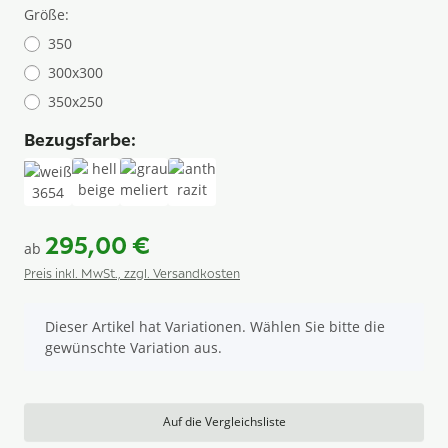
Größe:
350
300x300
350x250
Bezugsfarbe:
weiß 3654
hellbeige 3679
grau meliert 3683
anthrazit 3676
295,00 €
ab
Preis inkl. MwSt., zzgl. Versandkosten
x
Dieser Artikel hat Variationen. Wählen Sie bitte die
gewünschte Variation aus.
Auf die Vergleichsliste