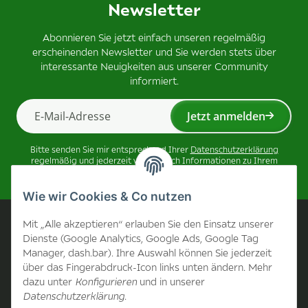
Newsletter
Abonnieren Sie jetzt einfach unseren regelmäßig
erscheinenden Newsletter und Sie werden stets über
interessante Neuigkeiten aus unserer Community
informiert.
Jetzt anmelden
Newsletter Jetzt anmelden
Bitte senden Sie mir entsprechend Ihrer
Datenschutzerklärung
regelmäßig und jederzeit widerruflich Informationen zu Ihrem
Produktsortiment per E-Mail zu.
Wie wir Cookies & Co nutzen
Unternehmen
Mit „Alle akzeptieren“ erlauben Sie den Einsatz unserer
Dienste (Google Analytics, Google Ads, Google Tag
Manager, dash.bar). Ihre Auswahl können Sie jederzeit
Kontakt
über das Fingerabdruck-Icon links unten ändern. Mehr
dazu unter
Konfigurieren
und in unserer
Unternehmen
Datenschutzerklärung
.