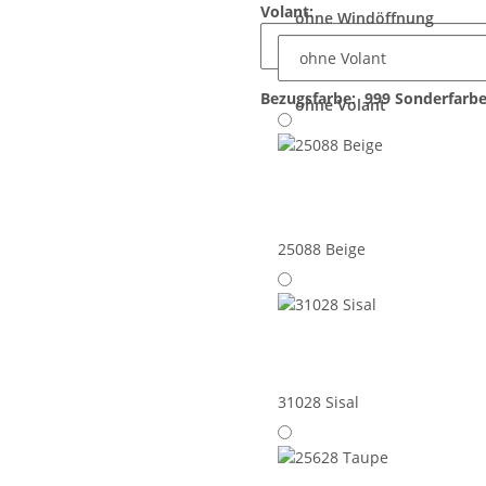
Volant:
ohne Windöffnung
Bezugsfarbe:
999 Sonderfarb
ohne Volant
25088 Beige
31028 Sisal