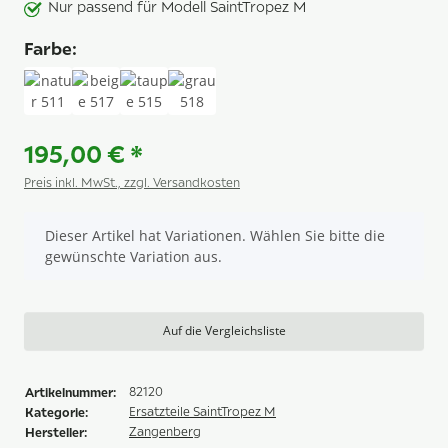
Nur passend für Modell SaintTropez M
Farbe:
natur 511
beige 517
taupe 515
grau 518
195,00 €
*
Preis inkl. MwSt., zzgl. Versandkosten
x
Dieser Artikel hat Variationen. Wählen Sie bitte die
gewünschte Variation aus.
Auf die Vergleichsliste
Artikelnummer:
82120
Kategorie:
Ersatzteile SaintTropez M
Hersteller:
Zangenberg