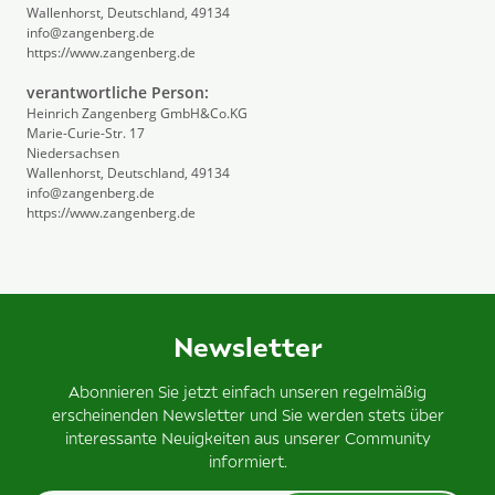
Wallenhorst, Deutschland, 49134
info@zangenberg.de
https://www.zangenberg.de
verantwortliche Person:
Heinrich Zangenberg GmbH&Co.KG
Marie-Curie-Str. 17
Niedersachsen
Wallenhorst, Deutschland, 49134
info@zangenberg.de
https://www.zangenberg.de
Newsletter
Abonnieren Sie jetzt einfach unseren regelmäßig
erscheinenden Newsletter und Sie werden stets über
interessante Neuigkeiten aus unserer Community
informiert.