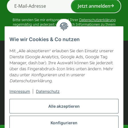
Jetzt anmelden
Newsletter Jetzt anmelden
Bitte senden Sie mir entsprechend Ihrer
Datenschutzerklärung
regelmäßig und jederzeit widerruflich Informationen zu Ihrem
Produktsortiment per E-Mail zu.
Wie wir Cookies & Co nutzen
Unternehmen
Mit „Alle akzeptieren“ erlauben Sie den Einsatz unserer
Dienste (Google Analytics, Google Ads, Google Tag
Manager, dash.bar). Ihre Auswahl können Sie jederzeit
Kontakt
über das Fingerabdruck-Icon links unten ändern. Mehr
dazu unter
Konfigurieren
und in unserer
Unternehmen
Datenschutzerklärung
.
Impressum
|
Datenschutz
Informationen
Alle akzeptieren
B2B Bereich
Konfigurieren