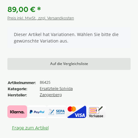
beige 517
taupe 515
terra 516
rot 509
89,00 €
*
Preis inkl. MwSt., zzgl. Versandkosten
x
Dieser Artikel hat Variationen. Wählen Sie bitte die
gewünschte Variation aus.
Auf die Vergleichsliste
Artikelnummer:
86425
Kategorie:
Ersatzteile Solvida
Hersteller:
Zangenberg
Frage zum Artikel