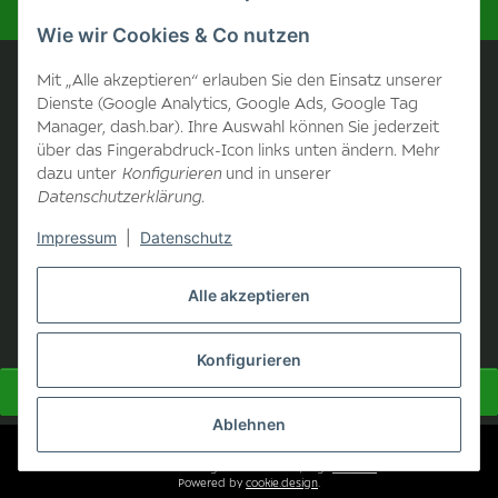
Wie wir Cookies & Co nutzen
Unternehmen
Mit „Alle akzeptieren“ erlauben Sie den Einsatz unserer
Dienste (Google Analytics, Google Ads, Google Tag
Manager, dash.bar). Ihre Auswahl können Sie jederzeit
Kontakt
über das Fingerabdruck-Icon links unten ändern. Mehr
dazu unter
Konfigurieren
und in unserer
Unternehmen
Datenschutzerklärung
.
Impressum
|
Datenschutz
Informationen
Alle akzeptieren
B2B Bereich
Konfigurieren
Vertrag widerrufen
Ablehnen
© Heinrich Zangenberg GmbH & Co.KG
* Alle Preise inkl. gesetzlicher USt., zzgl.
Versand
Powered by
cookie.design
.