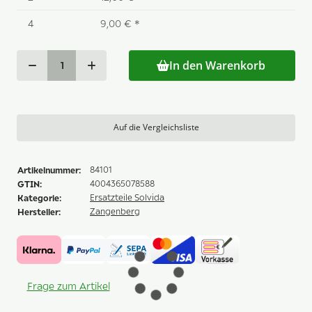
4
9,00 €
*
In den Warenkorb
Auf die Vergleichsliste
Artikelnummer:
84101
GTIN:
4004365078588
Kategorie:
Ersatzteile Solvida
Hersteller:
Zangenberg
Frage zum Artikel