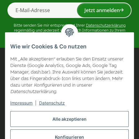
Jetzt anmelden
Newsletter Jetzt anmelden
Bitte senden Sie mir entsprechend Ihrer
Datenschutzerklärung
regelmäßig und jederzeit widerruflich Informationen zu Ihrem
Produktsortiment per E-Mail zu.
Wie wir Cookies & Co nutzen
Unternehmen
Mit „Alle akzeptieren“ erlauben Sie den Einsatz unserer
Dienste (Google Analytics, Google Ads, Google Tag
Manager, dash.bar). Ihre Auswahl können Sie jederzeit
Kontakt
über das Fingerabdruck-Icon links unten ändern. Mehr
dazu unter
Konfigurieren
und in unserer
Unternehmen
Datenschutzerklärung
.
Impressum
|
Datenschutz
Informationen
Alle akzeptieren
B2B Bereich
Konfigurieren