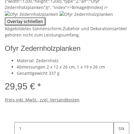
{"width":1200,"height":1200},"type":2,"alt":"Ofyr
Zedernholzplanken"}}", "index"=>$image@index] />
Overlay schließen
Abgebildetes Sonnenschirm-Zubehör und Dekorationsartikel
gehören nicht zum Leistungsumfang.
Ofyr Zedernholzplanken
Material: Zedernholz
Abmessungen 2 x 12 x 26 cm, 1 x 19 x 26 cm
Gesamtgewicht 337 g
29,95 €
*
Preis inkl. MwSt., zzgl. Versandkosten
Stk