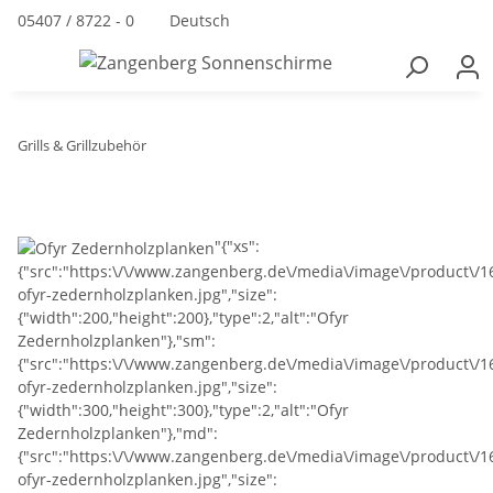
05407 / 8722 - 0
Deutsch
Grills & Grillzubehör
"{"xs":
{"src":"https:\/\/www.zangenberg.de\/media\/image\/product\/16
ofyr-zedernholzplanken.jpg","size":
{"width":200,"height":200},"type":2,"alt":"Ofyr
Zedernholzplanken"},"sm":
{"src":"https:\/\/www.zangenberg.de\/media\/image\/product\/1
ofyr-zedernholzplanken.jpg","size":
{"width":300,"height":300},"type":2,"alt":"Ofyr
Zedernholzplanken"},"md":
{"src":"https:\/\/www.zangenberg.de\/media\/image\/product\/1
ofyr-zedernholzplanken.jpg","size":