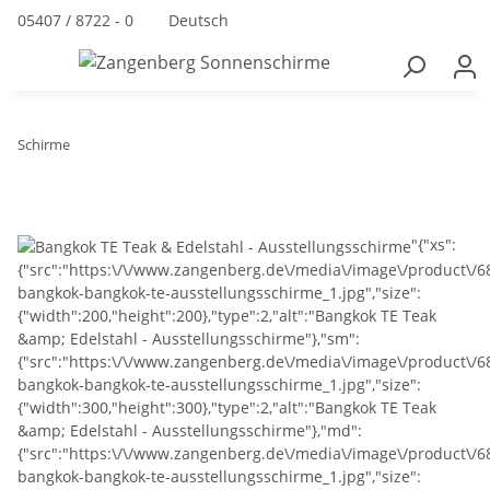
05407 / 8722 - 0
Deutsch
Schirme
"{"xs":
{"src":"https:\/\/www.zangenberg.de\/media\/image\/product\/6
bangkok-bangkok-te-ausstellungsschirme_1.jpg","size":
{"width":200,"height":200},"type":2,"alt":"Bangkok TE Teak
&amp; Edelstahl - Ausstellungsschirme"},"sm":
{"src":"https:\/\/www.zangenberg.de\/media\/image\/product\/6
bangkok-bangkok-te-ausstellungsschirme_1.jpg","size":
{"width":300,"height":300},"type":2,"alt":"Bangkok TE Teak
&amp; Edelstahl - Ausstellungsschirme"},"md":
{"src":"https:\/\/www.zangenberg.de\/media\/image\/product\/
bangkok-bangkok-te-ausstellungsschirme_1.jpg","size":