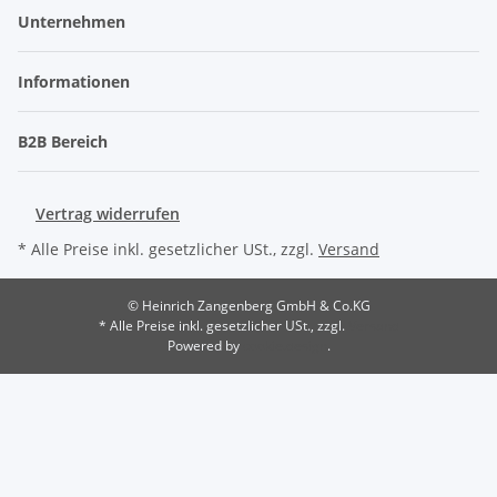
Unternehmen
Informationen
B2B Bereich
Vertrag widerrufen
* Alle Preise inkl. gesetzlicher USt., zzgl.
Versand
© Heinrich Zangenberg GmbH & Co.KG
* Alle Preise inkl. gesetzlicher USt., zzgl.
Versand
Powered by
cookie.design
.