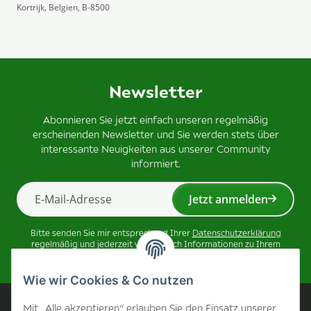
Kortrijk, Belgien, B-8500
Newsletter
Abonnieren Sie jetzt einfach unseren regelmäßig
erscheinenden Newsletter und Sie werden stets über
interessante Neuigkeiten aus unserer Community
informiert.
Jetzt anmelden
Newsletter Jetzt anmelden
Bitte senden Sie mir entsprechend Ihrer
Datenschutzerklärung
regelmäßig und jederzeit widerruflich Informationen zu Ihrem
Produktsortiment per E-Mail zu.
Wie wir Cookies & Co nutzen
Unternehmen
Mit „Alle akzeptieren“ erlauben Sie den Einsatz unserer