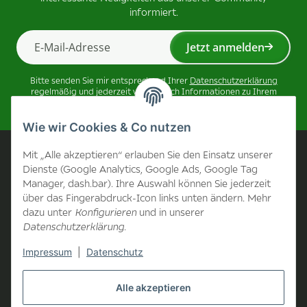
informiert.
Jetzt anmelden
Newsletter Jetzt anmelden
Bitte senden Sie mir entsprechend Ihrer
Datenschutzerklärung
regelmäßig und jederzeit widerruflich Informationen zu Ihrem
Produktsortiment per E-Mail zu.
Wie wir Cookies & Co nutzen
Unternehmen
Mit „Alle akzeptieren“ erlauben Sie den Einsatz unserer
Dienste (Google Analytics, Google Ads, Google Tag
Manager, dash.bar). Ihre Auswahl können Sie jederzeit
Kontakt
über das Fingerabdruck-Icon links unten ändern. Mehr
dazu unter
Konfigurieren
und in unserer
Unternehmen
Datenschutzerklärung
.
Impressum
|
Datenschutz
Informationen
Alle akzeptieren
B2B Bereich