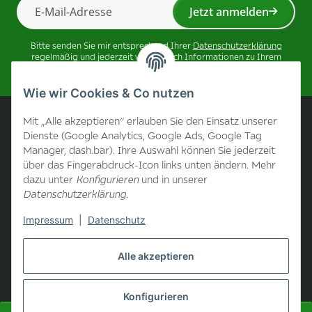
Jetzt anmelden
Newsletter Jetzt anmelden
Bitte senden Sie mir entsprechend Ihrer
Datenschutzerklärung
regelmäßig und jederzeit widerruflich Informationen zu Ihrem
Produktsortiment per E-Mail zu.
Wie wir Cookies & Co nutzen
Unternehmen
Mit „Alle akzeptieren“ erlauben Sie den Einsatz unserer
Dienste (Google Analytics, Google Ads, Google Tag
Manager, dash.bar). Ihre Auswahl können Sie jederzeit
Kontakt
über das Fingerabdruck-Icon links unten ändern. Mehr
dazu unter
Konfigurieren
und in unserer
Unternehmen
Datenschutzerklärung
.
Impressum
|
Datenschutz
Informationen
Alle akzeptieren
B2B Bereich
Konfigurieren