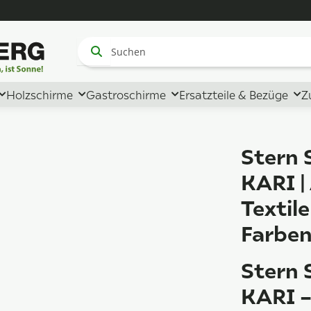
Holzschirme
Gastroschirme
Ersatzteile & Bezüge
Z
Stern 
KARI |
Textil
Farbe
Stern 
KARI –