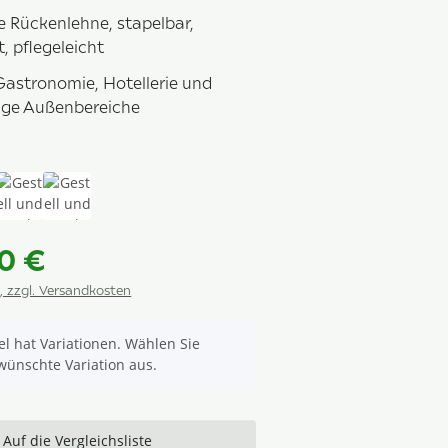
e Rückenlehne, stapelbar,
, pflegeleicht
 Gastronomie, Hotellerie und
ige Außenbereiche
d Armlehnen schwarz matt / Bezug Leinen grau
ell und Armlehnen weiß / Bezug silber
Gestell und Armlehnen anthrazit / Bezug silber
Gestell und Armlehnen anthrazit / Bezug karbon
0 €
., zzgl. Versandkosten
kel hat Variationen. Wählen Sie
ewünschte Variation aus.
Auf die Vergleichsliste