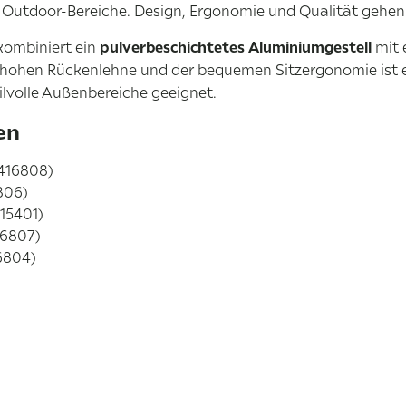
e Outdoor-Bereiche. Design, Ergonomie und Qualität gehen
ombiniert ein
pulverbeschichtetes Aluminiumgestell
mit 
ra hohen Rückenlehne und der bequemen Sitzergonomie ist e
ilvolle Außenbereiche geeignet.
en
 416808)
6806)
415401)
16807)
6804)