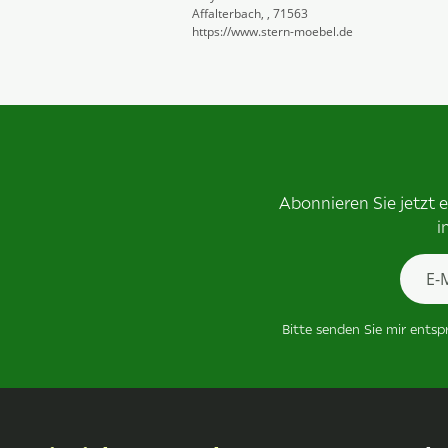
Affalterbach, , 71563
https://www.stern-moebel.de
Abonnieren Sie jetzt 
i
Newsle
Bitte senden Sie mir ents