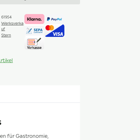
61954
Werksverka
uf
Stern
rtikel
s
en für Gastronomie,