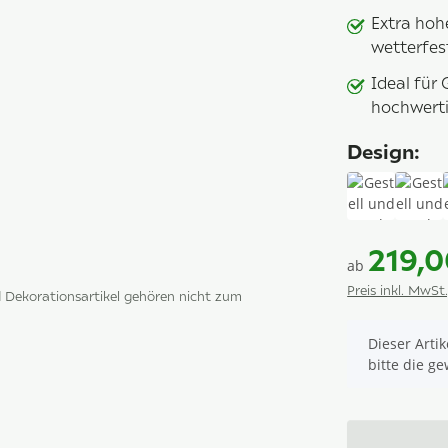
Extra hoh
wetterfest
Ideal für
hochwert
Design:
Gestell un
Gest
219,0
ab
Preis inkl. MwSt
Dekorationsartikel gehören nicht zum
x
Dieser Arti
bitte die g