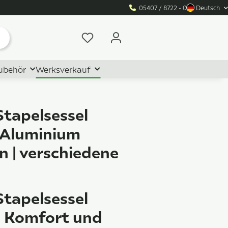
05407 / 8722 - 0
Deutsch
ubehör
Werksverkauf
Stapelsessel
 Aluminium
en | verschiedene
n
Stapelsessel
 Komfort und