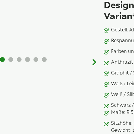
Design 
Varian
Gestell: 
Bespannun
Farben un
Anthrazit
Graphit / 
Weiß / Le
Weiß / Si
Schwarz /
Maße: B 5
Sitzhöhe:
Gewicht: 