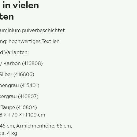
in vielen
ten
Aluminium pulverbeschichtet
g: hochwertiges Textilen
d Varianten:
 / Karbon (416808)
Silber (416806)
inengrau (415401)
lbergrau (416807)
 Taupe (416804)
8 × T 70 × H 109 cm
 45 cm, Armlehnenhöhe: 65 cm,
ca. 4 kg